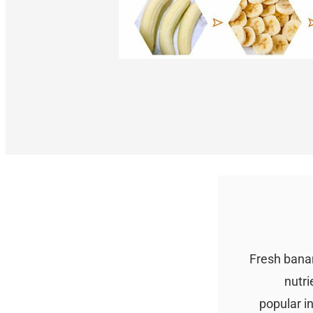
Fresh banan
nutri
popular i