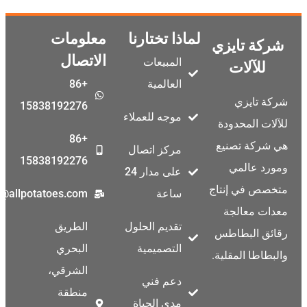
لماذا تختارنا
معلومات
شركة تايزي
الاتصال
المبيعات
للآلات
العالمية
+86
ركة تايزي
15838192276
موجه للعملاء
لآلات المحدودة
+86
ي شركة تصنيع
مركز اتصال
15838192276
مورد عالمي
على مدار 24
تخصص في إنتاج
ساعة
info@allpotatoes.com
عدات معالجة
تقديم الحلول
الطريق
قائق البطاطس
التصميمية
البحري
البطاطا المقلية.
الشرقي،
دعم فني
منطقة
مدى الحياة