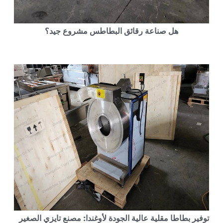
هل صناعة رقائق البطاطس مشروع جيد؟
وفير بطاطا مقلية عالية الجودة لأوغندا: مصنع تايزي الصغير