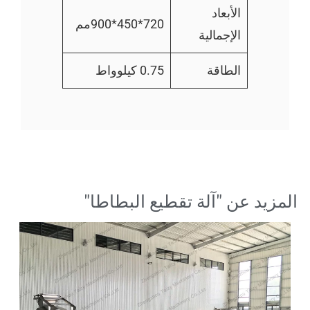
الأبعاد
720*450*900مم
الإجمالية
الطاقة
0.75 كيلوواط
مزيد عن "
آلة تقطيع البطاطا
"