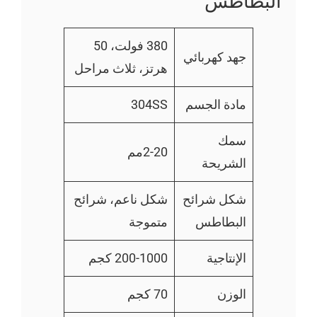
البطاطس
380 فولت، 50
جهد كهربائي
هرتز، ثلاث مراحل
مادة الجسم
304SS
سمك
2-20مم
الشريحة
شكل شرائح
شكل ناعم، شرائح
البطاطس
متموجة
الإنتاجية
200-1000 كجم
الوزن
70 كجم