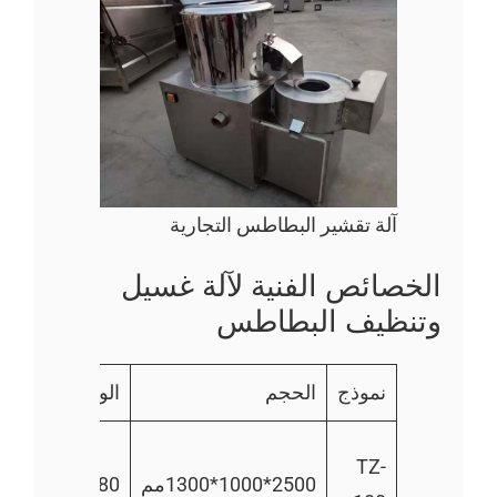
آلة تقشير البطاطس التجارية
الخصائص الفنية لآلة غسيل
وتنظيف البطاطس
نموذج
الحجم
الوزن
السعة
500
TZ-
2500*1000*1300مم
180
كجم/