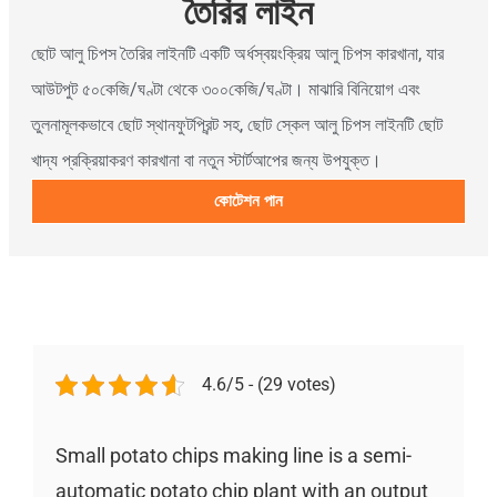
তৈরির লাইন
ছোট আলু চিপস তৈরির লাইনটি একটি অর্ধস্বয়ংক্রিয় আলু চিপস কারখানা, যার
আউটপুট ৫০কেজি/ঘণ্টা থেকে ৩০০কেজি/ঘণ্টা। মাঝারি বিনিয়োগ এবং
তুলনামূলকভাবে ছোট স্থানফুটপ্রিন্ট সহ, ছোট স্কেল আলু চিপস লাইনটি ছোট
খাদ্য প্রক্রিয়াকরণ কারখানা বা নতুন স্টার্টআপের জন্য উপযুক্ত।
কোটেশন পান
4.6/5 - (29 votes)
Small potato chips making line is a semi-
automatic potato chip plant with an output