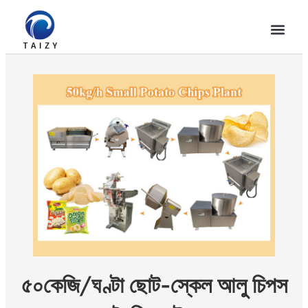
৫০কেজি/ঘণ্টা ছোট-স্কেল আলু চিপস