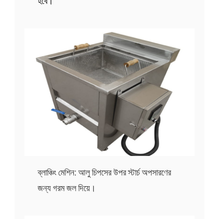
হবে।
ব্লাঞ্চিং মেশিন: আলু চিপসের উপর স্টার্চ অপসারণের
জন্য গরম জল দিয়ে।