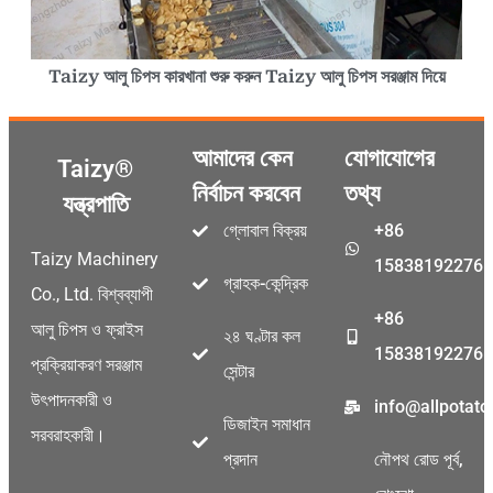
Taizy আলু চিপস কারখানা শুরু করুন Taizy আলু চিপস সরঞ্জাম দিয়ে
আমাদের কেন
যোগাযোগের
Taizy®
নির্বাচন করবেন
তথ্য
যন্ত্রপাতি
গ্লোবাল বিক্রয়
+86
Taizy Machinery
15838192276
গ্রাহক-কেন্দ্রিক
Co., Ltd. বিশ্বব্যাপী
+86
আলু চিপস ও ফ্রাইস
২৪ ঘণ্টার কল
15838192276
প্রক্রিয়াকরণ সরঞ্জাম
সেন্টার
উৎপাদনকারী ও
info@allpotat
ডিজাইন সমাধান
সরবরাহকারী।
প্রদান
নৌপথ রোড পূর্ব,