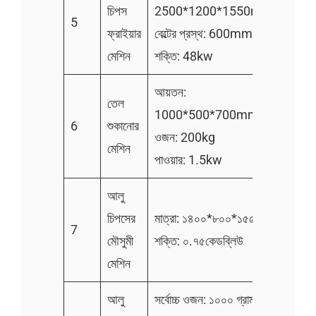
চিপস
2500*1200*1550mm
5
ফ্রাইয়ার
বেল্টের প্রস্থ: 600mm
মেশিন
শক্তি: 48kw
আয়তন:
তেল
1000*500*700mm
6
শুকানোর
ওজন: 200kg
মেশিন
পাওয়ার: 1.5kw
আলু
চিপসের
মাত্রা: ১৪০০*৮০০*১৫৫০মিমি
7
মৌসুমী
শক্তি: ০.৭৫কেডব্লিউ
মেশিন
আলু
সর্বোচ্চ ওজন: ১০০০ গ্রাম