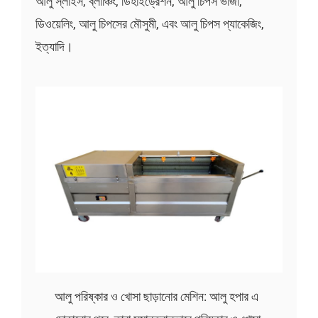
আলু স্লাইস, ব্লাঞ্চিং, ডিহাইড্রেশন, আলু চিপস ভাজা,
ডিওয়েলিং, আলু চিপসের মৌসুমী, এবং আলু চিপস প্যাকেজিং,
ইত্যাদি।
আলু পরিষ্কার ও খোসা ছাড়ানোর মেশিন: আলু হপার এ