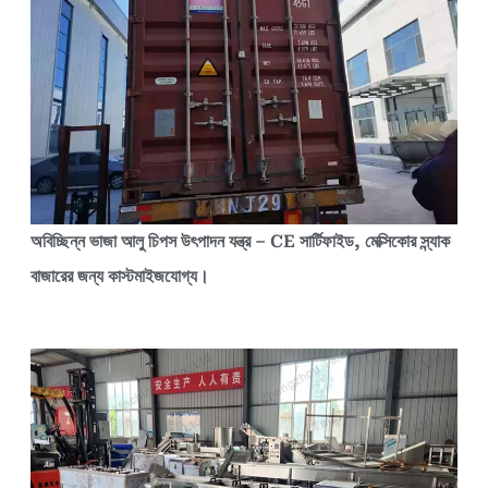
অবিচ্ছিন্ন ভাজা আলু চিপস উৎপাদন যন্ত্র – CE সার্টিফাইড, মেক্সিকোর স্ন্যাক
বাজারের জন্য কাস্টমাইজযোগ্য।