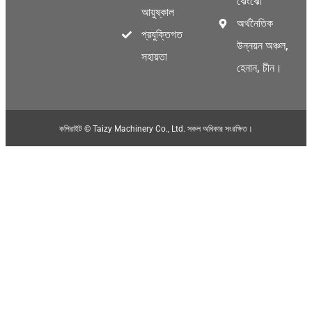
ঝেংঝো
আয়ুষ্কাল
অর্থনৈতিক
প্রযুক্তিগত
উন্নয়ন অঞ্চল,
সহায়তা
হেনান, চীন।
কপিরাইট © Taizy Machinery Co., Ltd. সকল অধিকার সংরক্ষিত।