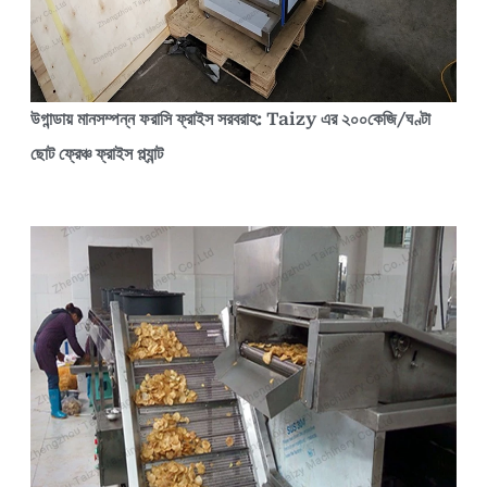
উগান্ডায় মানসম্পন্ন ফরাসি ফ্রাইস সরবরাহ: Taizy এর ২০০কেজি/ঘণ্টা
ছোট ফ্রেঞ্চ ফ্রাইস প্ল্যান্ট