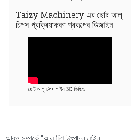
Taizy Machinery এর ছোট আলু
চিপস প্রক্রিয়াকরণ প্রকল্পের ডিজাইন
ছোট আলু চিপস লাইন 3D ভিডিও
আরও সম্পর্কে "
আলু চিপ উৎপাদন লাইন
"