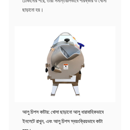
ঢোকানোর পরে, তারা সমান্তরালভাবে পরিষ্কার ও খোসা
ছাড়ানো হয়।
আলু চিপস কাটার: খোসা ছাড়ানো আলু ধারাবাহিকভাবে
ইনলেটে রাখুন, এবং আলু চিপস স্বয়ংক্রিয়ভাবে কাটা