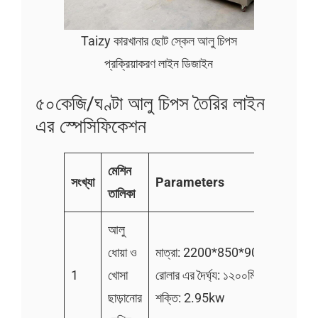
Taizy কারখানার ছোট স্কেল আলু চিপস
প্রক্রিয়াকরণ লাইন ডিজাইন
৫০কেজি/ঘণ্টা আলু চিপস তৈরির লাইন
এর স্পেসিফিকেশন
মেশিন
সংখ্যা
Parameters
তালিকা
আলু
ধোয়া ও
মাত্রা: 2200*850*900mm
1
খোসা
রোলার এর দৈর্ঘ্য: ১২০০মিমি
ছাড়ানোর
শক্তি: 2.95kw