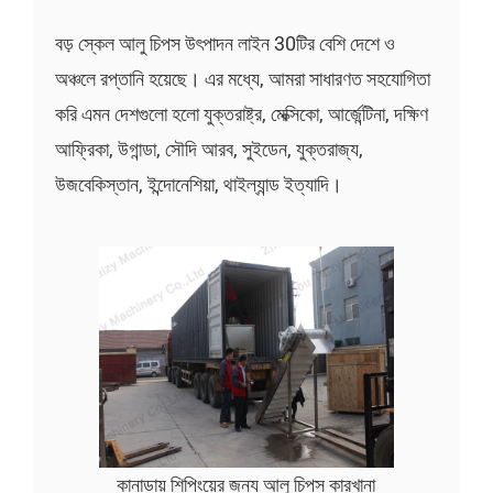
বড় স্কেল আলু চিপস উৎপাদন লাইন 30টির বেশি দেশে ও
অঞ্চলে রপ্তানি হয়েছে। এর মধ্যে, আমরা সাধারণত সহযোগিতা
করি এমন দেশগুলো হলো যুক্তরাষ্ট্র, মেক্সিকো, আর্জেন্টিনা, দক্ষিণ
আফ্রিকা, উগান্ডা, সৌদি আরব, সুইডেন, যুক্তরাজ্য,
উজবেকিস্তান, ইন্দোনেশিয়া, থাইল্যান্ড ইত্যাদি।
কানাডায় শিপিংয়ের জন্য আলু চিপস কারখানা