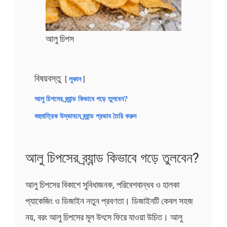
আলু চিপস
বিষয়বস্তু
লুকান
আলু চিপসের ব্র্যান্ড কিভাবে গড়ে তুলবেন?
বহুমাত্রিক উদ্ভাবনে ব্র্যান্ড প্রভাব তৈরি করুন
আলু চিপসের ব্র্যান্ড কিভাবে গড়ে তুলবেন?
আলু চিপসের বিকাশে সুবিধাজনক, পরিবেশবান্ধব ও হালকা
প্যাকেজিং ও ডিজাইন নতুন প্রবণতা। ডিজাইনটি কেবল সহজ
নয়, বরং আলু চিপসের মূল উৎসে ফিরে যাওয়া উচিত। আলু