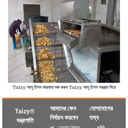
Taizy আলু চিপস কারখানা শুরু করুন Taizy আলু চিপস সরঞ্জাম দিয়ে
আমাদের কেন
যোগাযোগের
Taizy®
নির্বাচন করবেন
তথ্য
যন্ত্রপাতি
গ্লোবাল বিক্রয়
+86