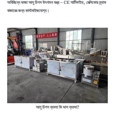
অবিচ্ছিন্ন ভাজা আলু চিপস উৎপাদন যন্ত্র – CE সার্টিফাইড, মেক্সিকোর স্ন্যাক
বাজারের জন্য কাস্টমাইজযোগ্য।
আলু চিপস ব্যবসা কি ভাল ব্যবসা?