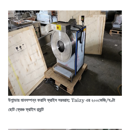
উগান্ডায় মানসম্পন্ন ফরাসি ফ্রাইস সরবরাহ: Taizy এর ২০০কেজি/ঘণ্টা
ছোট ফ্রেঞ্চ ফ্রাইস প্ল্যান্ট