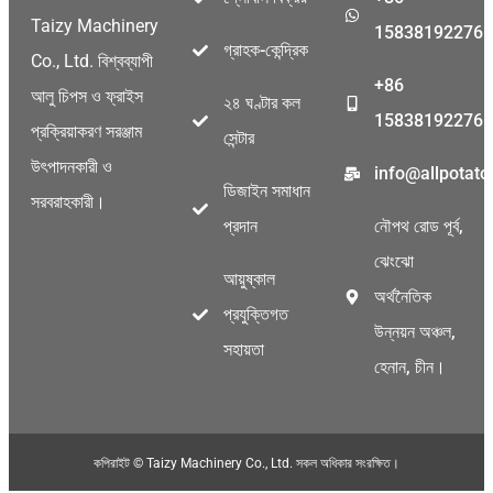
Taizy Machinery
15838192276
গ্রাহক-কেন্দ্রিক
Co., Ltd. বিশ্বব্যাপী
+86
আলু চিপস ও ফ্রাইস
২৪ ঘণ্টার কল
15838192276
প্রক্রিয়াকরণ সরঞ্জাম
সেন্টার
উৎপাদনকারী ও
info@allpotat
ডিজাইন সমাধান
সরবরাহকারী।
প্রদান
নৌপথ রোড পূর্ব,
ঝেংঝো
আয়ুষ্কাল
অর্থনৈতিক
প্রযুক্তিগত
উন্নয়ন অঞ্চল,
সহায়তা
হেনান, চীন।
কপিরাইট © Taizy Machinery Co., Ltd. সকল অধিকার সংরক্ষিত।