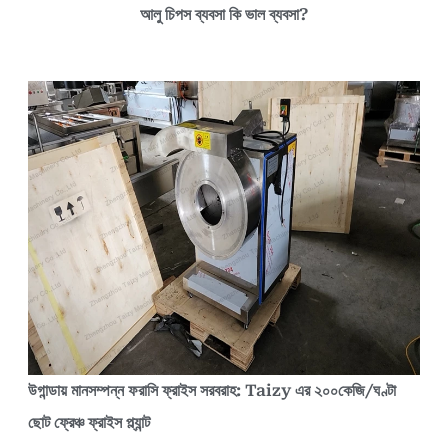
আলু চিপস ব্যবসা কি ভাল ব্যবসা?
উগান্ডায় মানসম্পন্ন ফরাসি ফ্রাইস সরবরাহ: Taizy এর ২০০কেজি/ঘণ্টা
ছোট ফ্রেঞ্চ ফ্রাইস প্ল্যান্ট