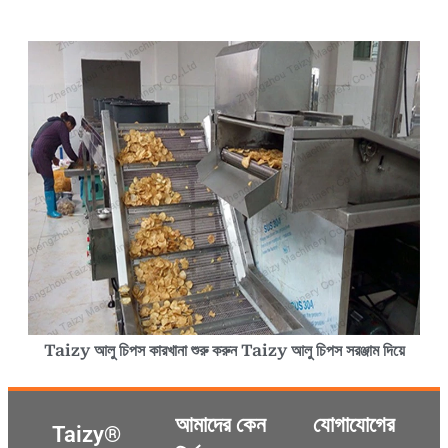
Taizy আলু চিপস কারখানা শুরু করুন Taizy আলু চিপস সরঞ্জাম দিয়ে
আমাদের কেন
যোগাযোগের
Taizy®