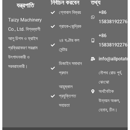
নির্বাচন করবেন
তথ্য
যন্ত্রপাতি
গ্লোবাল বিক্রয়
+86
Taizy Machinery
15838192276
গ্রাহক-কেন্দ্রিক
Co., Ltd. বিশ্বব্যাপী
+86
আলু চিপস ও ফ্রাইস
২৪ ঘণ্টার কল
15838192276
প্রক্রিয়াকরণ সরঞ্জাম
সেন্টার
উৎপাদনকারী ও
info@allpotat
ডিজাইন সমাধান
সরবরাহকারী।
প্রদান
নৌপথ রোড পূর্ব,
ঝেংঝো
আয়ুষ্কাল
অর্থনৈতিক
প্রযুক্তিগত
উন্নয়ন অঞ্চল,
সহায়তা
হেনান, চীন।