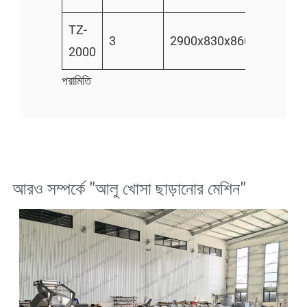
TZ-
1500-
3
2900x830x860
2000
1800
পরামিতি
আরও সম্পর্কে "
আলু খোসা ছাড়ানোর মেশিন
"