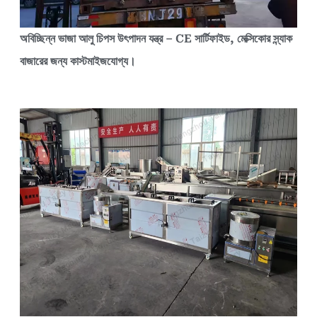
অবিচ্ছিন্ন ভাজা আলু চিপস উৎপাদন যন্ত্র – CE সার্টিফাইড, মেক্সিকোর স্ন্যাক
বাজারের জন্য কাস্টমাইজযোগ্য।