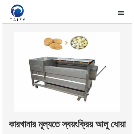
কারখানার মূল্যতে স্বয়ংক্রিয় আলু ধোয়া