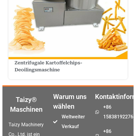
Zentrifugale Kartoffelchips-
Deoilingsmaschine
Warum uns
Kontaktinfor
Taizy®
wählen
+86
Maschinen
Weltweiter
15838192276
Taizy Machinery
Verkauf
+86
Co., Ltd. ist ein