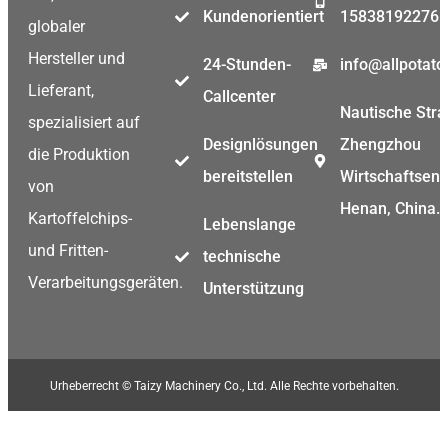
Kundenorientiert
15838192276
globaler
Hersteller und
24-Stunden-
info@allpotat
Lieferant,
Callcenter
Nautische Stra
Malay
spezialisiert auf
Designlösungen
Zhengzhou
Malay
die Produktion
bereitstellen
Wirtschaftsent
Swahil
von
Henan, China.
Japan
Kartoffelchips-
Lebenslange
Korea
und Fritten-
technische
Thai
Verarbeitungsgeräten.
Unterstützung
Indon
Greek
Bengal
Urheberrecht © Taizy Machinery Co., Ltd. Alle Rechte vorbehalten.
Hindi
Turkis