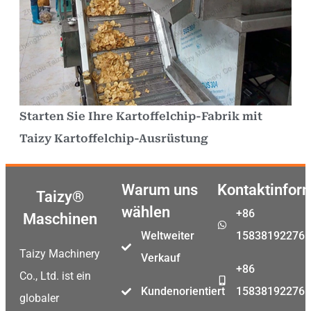
Starten Sie Ihre Kartoffelchip-Fabrik mit
Taizy Kartoffelchip-Ausrüstung
Warum uns
Kontaktinfor
Taizy®
wählen
+86
Maschinen
Weltweiter
15838192276
Taizy Machinery
Verkauf
+86
Co., Ltd. ist ein
Kundenorientiert
15838192276
globaler