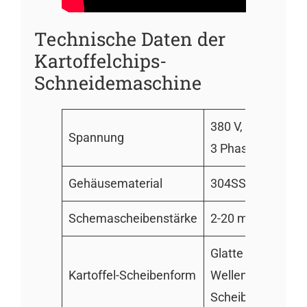
Technische Daten der
Kartoffelchips-
Schneidemaschine
380 V, 50 Hz,
Spannung
3 Phasen
Gehäusematerial
304SS
Schemascheibenstärke
2-20 mm
Glatte Form,
Kartoffel-Scheibenform
Wellen-
Scheibe