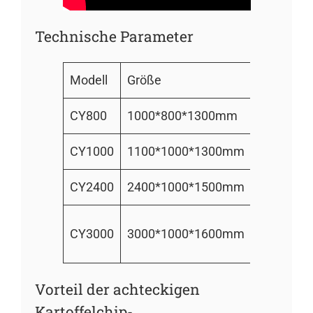
Technische Parameter
Modell
Größe
Gewicht
CY800
1000*800*1300mm
130kg
CY1000
1100*1000*1300mm
150kg
CY2400
2400*1000*1500mm
300kg
200-
CY3000
3000*1000*1600mm
1000kg/h
Vorteil der achteckigen
Kartoffelchip-