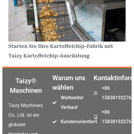
Starten Sie Ihre Kartoffelchip-Fabrik mit
Taizy Kartoffelchip-Ausrüstung
Warum uns
Kontaktinfor
Taizy®
wählen
+86
Maschinen
Weltweiter
15838192276
Taizy Machinery
Verkauf
+86
Co., Ltd. ist ein
Kundenorientiert
15838192276
globaler