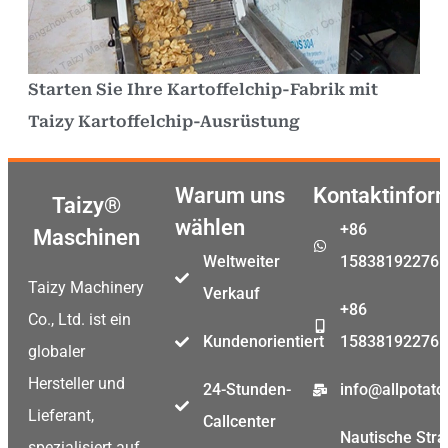
Starten Sie Ihre Kartoffelchip-Fabrik mit
Taizy Kartoffelchip-Ausrüstung
Warum uns
Kontaktinfor
Taizy®
wählen
+86
Maschinen
Weltweiter
15838192276
Taizy Machinery
Verkauf
+86
Co., Ltd. ist ein
Kundenorientiert
15838192276
globaler
Hersteller und
24-Stunden-
info@allpotat
Lieferant,
Callcenter
Nautische Stra
spezialisiert auf