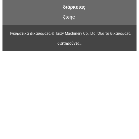
διάρκειας
ζωής
Πνευματικά Δικαιώματα © Taizy Machinery Co., Ltd. Όλα τα δικαιώματα
διατηρούνται.