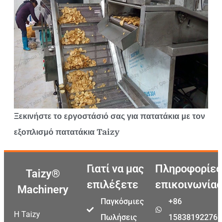
Ξεκινήστε το εργοστάσιό σας για πατατάκια με τον
εξοπλισμό πατατάκια Taizy
Γιατί να μας
Πληροφορίες
Taizy®
επιλέξετε
επικοινωνίας
Machinery
Παγκόσμιες
+86
Η Taizy
Πωλήσεις
15838192276