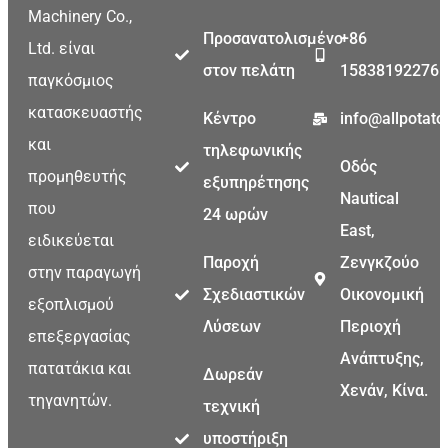
Machinery Co.,
Προσανατολισμένο
+86
Ltd. είναι
στον πελάτη
15838192276
παγκόσμιος
κατασκευαστής
Κέντρο
info@allpotat
και
τηλεφωνικής
Οδός
προμηθευτής
εξυπηρέτησης
Nautical
που
24 ωρών
East,
ειδικεύεται
Παροχή
Ζενγκζούο
στην παραγωγή
Σχεδιαστικών
Οικονομική
εξοπλισμού
Λύσεων
Περιοχή
επεξεργασίας
Ανάπτυξης,
πατατάκια και
Δωρεάν
Χενάν, Κίνα.
τηγανητών.
τεχνική
υποστήριξη