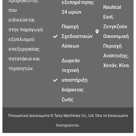
προμηθευτής
εξυπηρέτησης
Nautical
που
24 ωρών
East,
ειδικεύεται
Παροχή
Ζενγκζούο
στην παραγωγή
Σχεδιαστικών
Οικονομική
εξοπλισμού
Λύσεων
Περιοχή
επεξεργασίας
Ανάπτυξης,
πατατάκια και
Δωρεάν
Χενάν, Κίνα.
τηγανητών.
τεχνική
υποστήριξη
διάρκειας
ζωής
Πνευματικά Δικαιώματα © Taizy Machinery Co., Ltd. Όλα τα δικαιώματα
διατηρούνται.