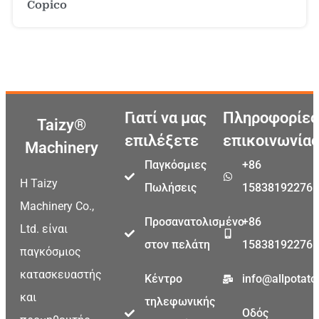
Copico
Γιατί να μας
Πληροφορίες
Taizy®
επιλέξετε
επικοινωνίας
Machinery
Παγκόσμιες
+86
Η Taizy
Πωλήσεις
15838192276
Machinery Co.,
Προσανατολισμένο
+86
Ltd. είναι
στον πελάτη
15838192276
παγκόσμιος
κατασκευαστής
Κέντρο
info@allpotat
και
τηλεφωνικής
Οδός