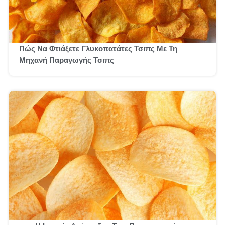
Πώς Να Φτιάξετε Γλυκοπατάτες Τσιπς Με Τη
Μηχανή Παραγωγής Τσιπς