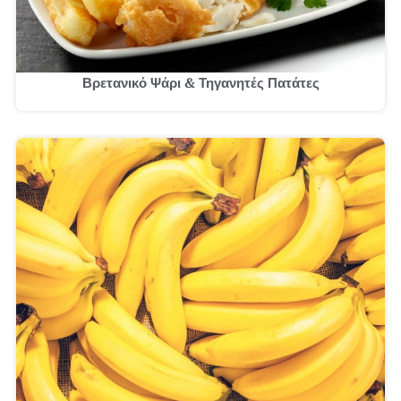
Βρετανικό Ψάρι & Τηγανητές Πατάτες