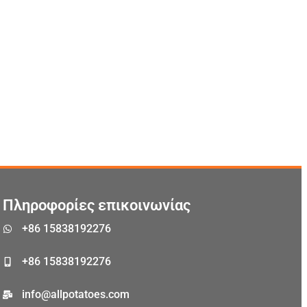
Malay
Malayalam
Swahili
Japanese
Πληροφορίες επικοινωνίας
Korean
+86 15838192276
Thai
Indonesian
+86 15838192276
German
info@allpotatoes.com
Bengali