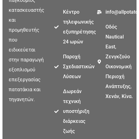
παγκόσμιος
κατασκευαστής
Κέντρο
info@allpotat
και
τηλεφωνικής
Οδός
προμηθευτής
εξυπηρέτησης
Nautical
Malay
που
24 ωρών
East,
Malayalam
ειδικεύεται
Παροχή
Ζενγκζούο
στην παραγωγή
Swahili
Σχεδιαστικών
Οικονομική
εξοπλισμού
Japanese
Λύσεων
Περιοχή
επεξεργασίας
Korean
Ανάπτυξης,
πατατάκια και
Thai
Δωρεάν
Χενάν, Κίνα.
τηγανητών.
Indonesian
τεχνική
German
υποστήριξη
διάρκειας
Bengali
ζωής
Hindi