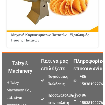
Μηχανή Καρυκευμάτων Πατατών | Εξοπλισμός
Γεύσης Πατατών
Γιατί να μας
Πληροφορίες
Taizy®
επιλέξετε
επικοινωνίας
Machinery
Παγκόσμιες
+86
Η Taizy
Πωλήσεις
15838192276
Machinery Co.,
Προσανατολισμένο
+86
Ltd. είναι
στον πελάτη
15838192276