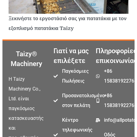
Ξεκινήστε το εργοστάσιό σας για πατατάκια με τον
εξοπλισμό πατατάκια Taizy
Γιατί να μας
Πληροφορίες
Taizy®
επιλέξετε
επικοινωνίας
Machinery
Παγκόσμιες
+86
Η Taizy
Πωλήσεις
15838192276
Machinery Co.,
Προσανατολισμένο
+86
Ltd. είναι
στον πελάτη
15838192276
παγκόσμιος
κατασκευαστής
Κέντρο
info@allpotat
και
τηλεφωνικής
Οδός