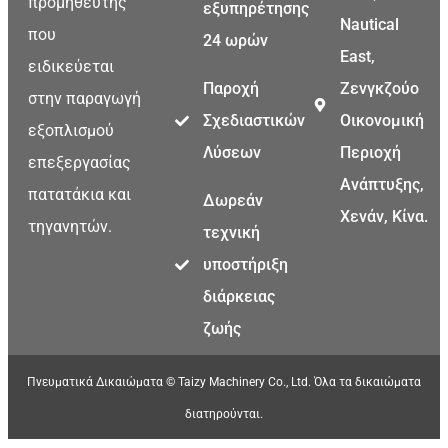
προμηθευτής
εξυπηρέτησης
Nautical
που
24 ωρών
East,
ειδικεύεται
Παροχή
Ζενγκζούο
στην παραγωγή
Σχεδιαστικών
Οικονομική
εξοπλισμού
Λύσεων
Περιοχή
επεξεργασίας
Ανάπτυξης,
πατατάκια και
Δωρεάν
Χενάν, Κίνα.
τηγανητών.
τεχνική
υποστήριξη
διάρκειας
ζωής
Πνευματικά Δικαιώματα © Taizy Machinery Co., Ltd. Όλα τα δικαιώματα
διατηρούνται.