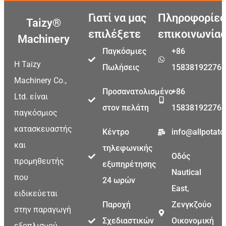
Γιατί να μας
Πληροφορίες
Taizy®
επιλέξετε
επικοινωνίας
Machinery
Παγκόσμιες
+86
Η Taizy
Πωλήσεις
15838192276
Machinery Co.,
Προσανατολισμένο
+86
Ltd. είναι
στον πελάτη
15838192276
παγκόσμιος
κατασκευαστής
Κέντρο
info@allpotat
και
τηλεφωνικής
Οδός
προμηθευτής
εξυπηρέτησης
Nautical
που
24 ωρών
East,
ειδικεύεται
Παροχή
Ζενγκζούο
στην παραγωγή
Σχεδιαστικών
Οικονομική
εξοπλισμού