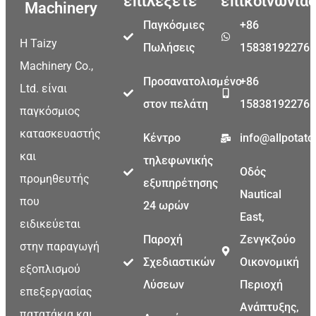
επιλέξετε
επικοινωνίας
Machinery
Παγκόσμιες
+86
Η Taizy
Πωλήσεις
15838192276
Machinery Co.,
Προσανατολισμένο
+86
Ltd. είναι
στον πελάτη
15838192276
παγκόσμιος
κατασκευαστής
Κέντρο
info@allpotat
και
τηλεφωνικής
Οδός
προμηθευτής
εξυπηρέτησης
Nautical
που
24 ωρών
East,
ειδικεύεται
Παροχή
Ζενγκζούο
στην παραγωγή
Σχεδιαστικών
Οικονομική
εξοπλισμού
Λύσεων
Περιοχή
επεξεργασίας
Ανάπτυξης,
πατατάκια και