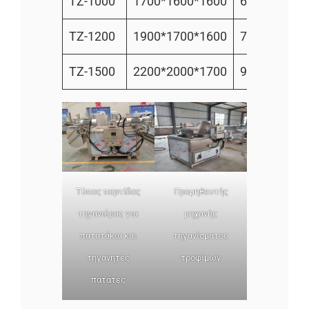
TZ-1000
1700*1600*1600
600kg
150
TZ-1200
1900*1700*1600
700kg
200
TZ-1500
2200*2000*1700
900kg
300
Τύπος παρτίδας
Προμηθευτής
τηγανιέρας για
μηχανής
πατατάκια και
τηγανίσματος
τηγανητές
τροφίμων
πατάτες