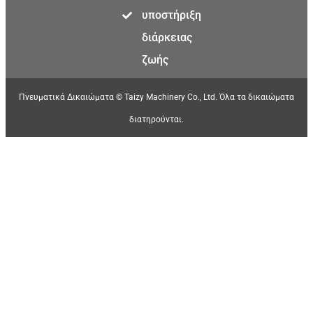
υποστήριξη
διάρκειας
ζωής
Πνευματικά Δικαιώματα © Taizy Machinery Co., Ltd. Όλα τα δικαιώματα
διατηρούνται.
Malay