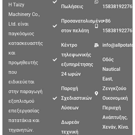
Η Taizy
Πωλήσεις
15838192276
Machinery Co.,
Προσανατολισμένο
+86
Ltd. είναι
στον πελάτη
15838192276
παγκόσμιος
κατασκευαστής
Κέντρο
info@allpotat
και
τηλεφωνικής
Οδός
προμηθευτής
εξυπηρέτησης
Nautical
που
24 ωρών
East,
ειδικεύεται
Παροχή
Ζενγκζούο
στην παραγωγή
Σχεδιαστικών
Οικονομική
εξοπλισμού
Λύσεων
Περιοχή
επεξεργασίας
Ανάπτυξης,
πατατάκια και
Δωρεάν
Χενάν, Κίνα.
τηγανητών.
τεχνική