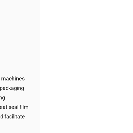
t machines
p packaging
ing
at seal film
 facilitate