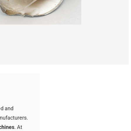
ed and
nufacturers.
chines
. At