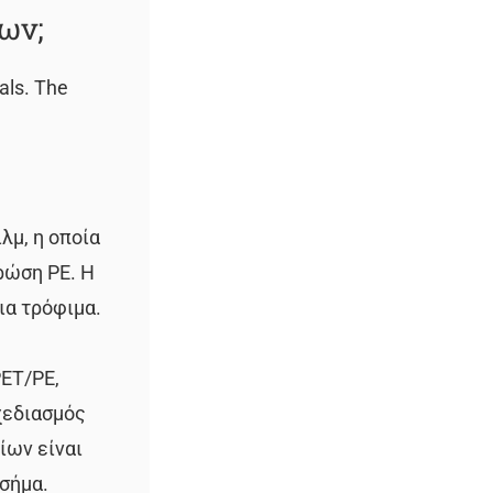
ων;
ials. The
λμ, η οποία
ρώση PE. Η
ια τρόφιμα.
ET/PE,
χεδιασμός
ίων είναι
 σήμα.