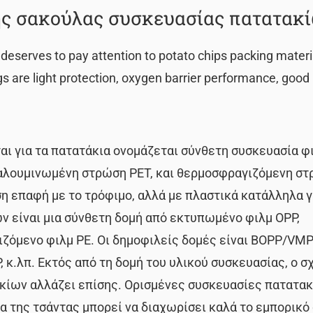
της σακούλας συσκευασίας πατατακί
it deserves to pay attention to potato chips packing mater
s are light protection, oxygen barrier performance, good
αι για τα πατατάκια ονομάζεται σύνθετη συσκευασία φι
αλουμινωμένη στρώση PET, και θερμοσφραγιζόμενη στ
η επαφή με το τρόφιμο, αλλά με πλαστικά κατάλληλα γ
ν είναι μια σύνθετη δομή από εκτυπωμένο φιλμ OPP,
ζόμενο φιλμ PE. Οι δημοφιλείς δομές είναι BOPP/VMP
.λπ. Εκτός από τη δομή του υλικού συσκευασίας, ο σ
ίων αλλάζει επίσης. Ορισμένες συσκευασίες πατατακ
μα της τσάντας μπορεί να διαχωρίσει καλά το εμπορικό