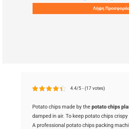
Λήψη Προσφορά
4.4/5 - (17 votes)
Potato chips made by the
potato chips pl
damped in air. To keep potato chips crispy
A professional potato chips packing mach