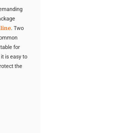
demanding
package
line
. Two
a common
table for
it is easy to
rotect the