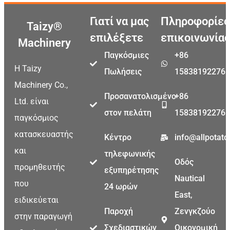
Γιατί να μας
Πληροφορίες
Taizy®
επιλέξετε
επικοινωνίας
Machinery
Παγκόσμιες
+86
Η Taizy
Πωλήσεις
15838192276
Machinery Co.,
Προσανατολισμένο
+86
Ltd. είναι
στον πελάτη
15838192276
παγκόσμιος
κατασκευαστής
Κέντρο
info@allpotat
και
τηλεφωνικής
Οδός
προμηθευτής
εξυπηρέτησης
Nautical
που
24 ωρών
East,
ειδικεύεται
Παροχή
Ζενγκζούο
στην παραγωγή
Σχεδιαστικών
Οικονομική