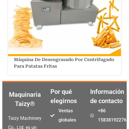
Máquina De Desengrasado Por Centrifugado
Para Patatas Fritas
Por qué
Información
Maquinaria
elegirnos
de contacto
Taizy®
Ventas
+86
Taizy Machinery
globales
15838192276
Co., Ltd. es un