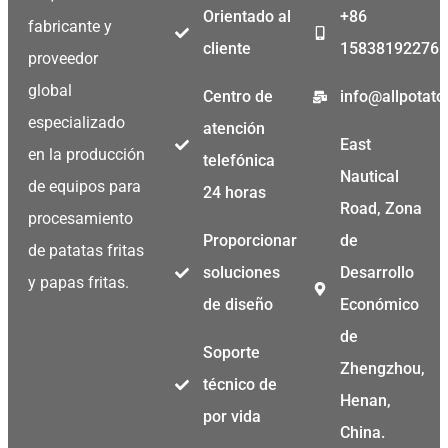
Orientado al
+86
fabricante y
cliente
15838192276
proveedor
Malay
global
Centro de
info@allpotat
Malayalam
especializado
atención
East
en la producción
Swahili
telefónica
Nautical
de equipos para
Japanese
24 horas
Road, Zona
procesamiento
Korean
Proporcionar
de
de patatas fritas
Thai
soluciones
Desarrollo
y papas fritas.
Indonesian
de diseño
Económico
Greek
de
Soporte
German
Zhengzhou,
técnico de
Bengali
Henan,
por vida
Hindi
China.