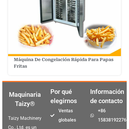
Máquina De Congelación Rápida Para Papas
Fritas
Por qué
Información
Maquinaria
elegirnos
de contacto
Taizy®
Ventas
+86
Taizy Machinery
globales
15838192276
Co., Ltd. es un