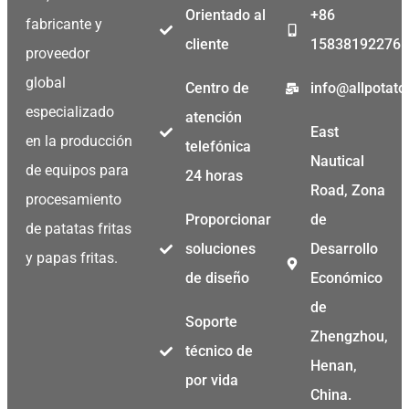
Orientado al
+86
fabricante y
cliente
15838192276
proveedor
Malay
global
Centro de
info@allpotat
Malayalam
especializado
atención
East
en la producción
Swahili
telefónica
Nautical
de equipos para
Japanese
24 horas
Road, Zona
procesamiento
Korean
Proporcionar
de
de patatas fritas
Thai
soluciones
Desarrollo
y papas fritas.
Indonesian
de diseño
Económico
Greek
de
Soporte
German
Zhengzhou,
técnico de
Bengali
Henan,
por vida
Hindi
China.