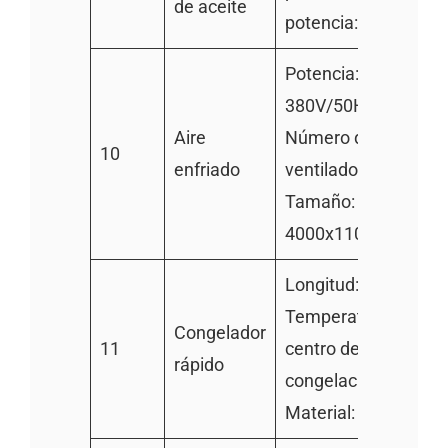
de aceite
potencia: 2.2kw
Potencia: 5.5KW,
380V/50Hz
Aire
Número de
10
enfriado
ventiladores: 4
Tamaño:
4000x1100x1100m
Longitud: 9100mm
Temperatura del
Congelador
11
centro de
rápido
congelación: – 18 °
Material: 304SS