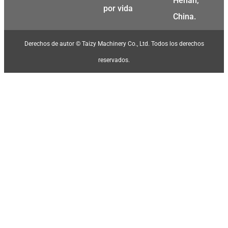
Henan,
por vida
China.
Derechos de autor © Taizy Machinery Co., Ltd. Todos los derechos
reservados.