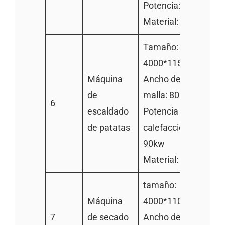
Potencia: 0.75kw
Material: 304SS
Tamaño:
4000*1150*1250m
Máquina
Ancho de la cinta de
de
malla: 800mm
6
escaldado
Potencia de
de patatas
calefacción eléctrica
90kw
Material: 304SS
tamaño:
Máquina
4000*1100*1100m
7
de secado
Ancho de la cinta de