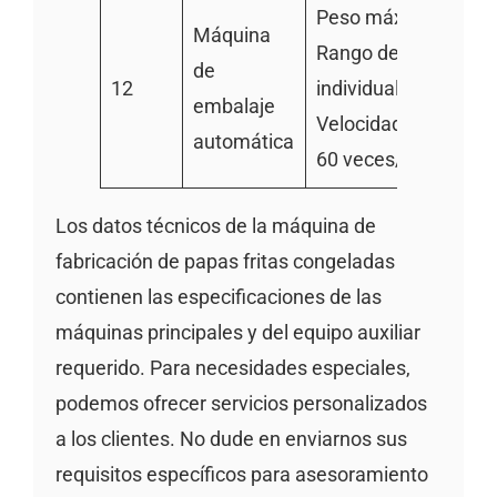
Peso máximo: 1000
Máquina
Rango de peso
de
12
individual: 10-1000g
embalaje
Velocidad de pesaje:
automática
60 veces/min
Los datos técnicos de la máquina de
fabricación de papas fritas congeladas
contienen las especificaciones de las
máquinas principales y del equipo auxiliar
requerido. Para necesidades especiales,
podemos ofrecer servicios personalizados
a los clientes. No dude en enviarnos sus
requisitos específicos para asesoramiento