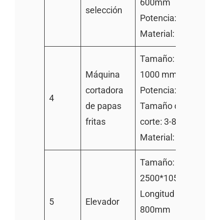
600mm
selección
Potencia: 0.75kw
Material: 304SS
Tamaño: 850 * 850 *
Máquina
1000 mm
cortadora
Potencia: 0.75kw
4
de papas
Tamaño de la tira de
fritas
corte: 3-8mm
Material: 304SS
Tamaño:
2500*1050*1400m
Longitud del rodillo:
5
Elevador
800mm