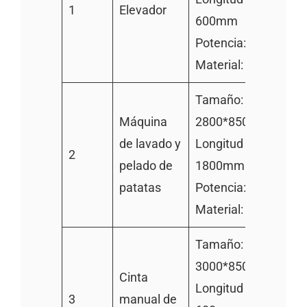
1
Elevador
600mm
Potencia: 0.75kw
Material: 304SS
Tamaño:
Máquina
2800*850*900 mm
de lavado y
Longitud del rodillo:
2
pelado de
1800mm
patatas
Potencia: 4kw
Material: 304SS
Tamaño:
3000*850*800mm
Cinta
Longitud del rodillo:
3
manual de