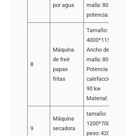
por agua
malla: 800mm
potencia: 5.5kw
Tamaño:
4000*1150*1550m
Máquina
Ancho de la cinta de
de freír
malla: 800mm
8
papas
Potencia de
fritas
calefacción eléctrica
90 kw
Material: 304SS
tamaño:
Máquina
1200*700*750mm
9
secadora
peso: 420kg