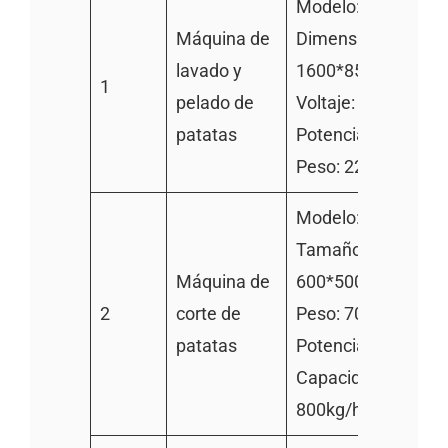
Modelo: TZ-800
Máquina de
Dimensiones:
lavado y
1600*850*800mm
1
pelado de
Voltaje: 380v/220v
patatas
Potencia: 0.75kw
Peso: 220kg
Modelo: TZ-600
Tamaño:
Máquina de
600*500*900mm
2
corte de
Peso: 70KG
patatas
Potencia: 0.75KW
Capacidad: 500-
800kg/h