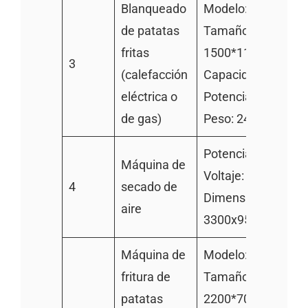
Blanqueado
Modelo: TZ-2000
de patatas
Tamaño:
fritas
1500*1100*1300
3
(calefacción
Capacidad: 200kg/
eléctrica o
Potencia: 5kw/h
de gas)
Peso: 240kg
Potencia: 3.75kw
Máquina de
Voltaje: 220v 380v
4
secado de
Dimensiones:
aire
3300x950x1130m
Máquina de
Modelo: TZ-2000
fritura de
Tamaño:
patatas
2200*700*950mm