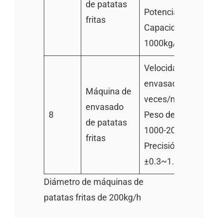
de patatas
Potencia: 0.75kw
fritas
Capacidad:
1000kg/h
Velocidad de
envasado: 80
Máquina de
veces/minuto
envasado
8
Peso de envasado:
de patatas
1000-2000g
fritas
Precisión de pesaje
±0.3~1.5g
Diámetro de máquinas de
patatas fritas de 200kg/h