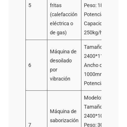
5
fritas
Peso: 180kg
(calefacción
Potencia: 42kw
eléctrica o
Capacidad: 200-
de gas)
250kg/h
Tamaño:
Máquina de
2400*1100mm
desoilado
6
Ancho de pantalla:
por
1000mm
vibración
Potencia: 0.25kw
Modelo: TZ-2400
Tamaño:
Máquina de
2400*1000*1500
saborización
7
Peso: 300kg