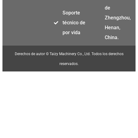
de
Soporte
Zhengzhou,
técnico de
Henan,
por vida
China.
Derechos de autor © Taizy Machinery Co., Ltd. Todos los derechos
reservados.