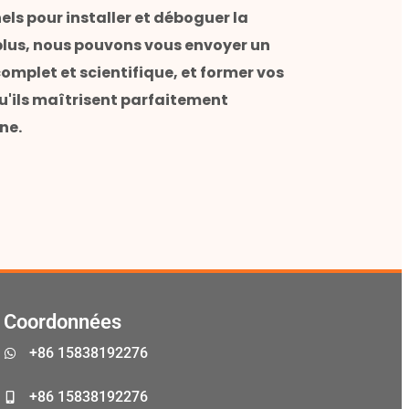
els pour installer et déboguer la
plus, nous pouvons vous envoyer un
omplet et scientifique, et former vos
u'ils maîtrisent parfaitement
ne.
Malay
Malayalam
Swahili
Japanese
Coordonnées
Korean
+86 15838192276
Thai
Indonesian
+86 15838192276