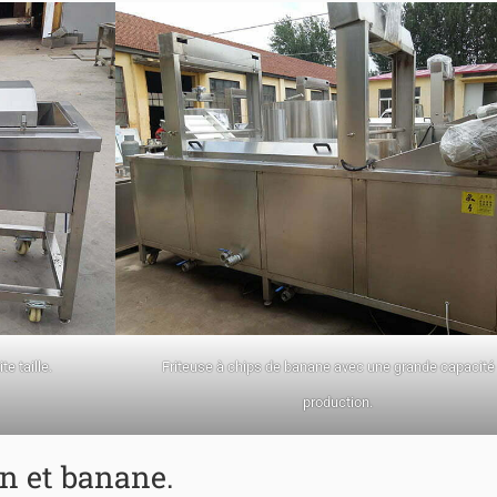
e taille.
Friteuse à chips de banane avec une grande capacité
production.
in et banane.