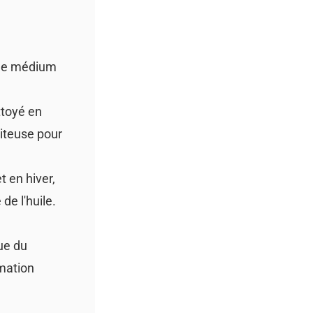
 le médium
ttoyé en
riteuse pour
t en hiver,
de l'huile.
ue du
mation