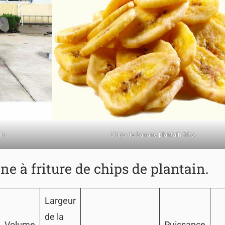
in.
Chips de banane plantain frits.
ne à friture de chips de plantain.
Largeur
de la
Volume
Puissance