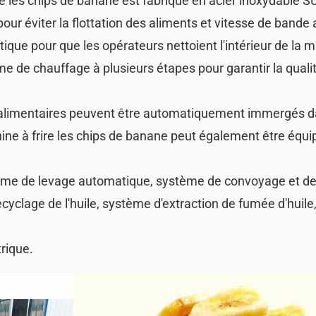
ire les chips de banane est fabriqué en acier inoxydable 
ur éviter la flottation des aliments et vitesse de bande 
que pour que les opérateurs nettoient l'intérieur de la 
 de chauffage à plusieurs étapes pour garantir la qualit
s alimentaires peuvent être automatiquement immergés d
hine à frire les chips de banane peut également être équi
tème de levage automatique, système de convoyage et d
yclage de l'huile, système d'extraction de fumée d'huil
rique.