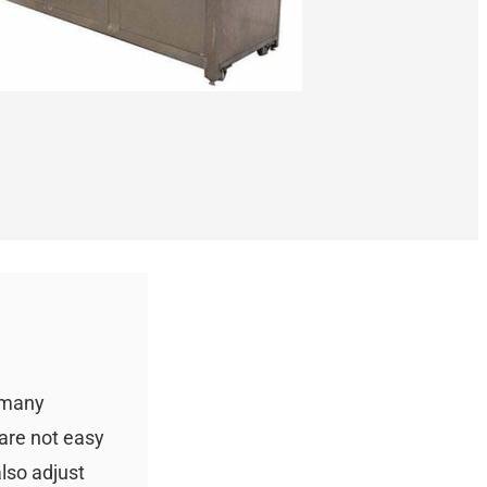
n many
 are not easy
lso adjust