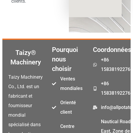
clients.
Pourquoi
Coordonnées
Taizy®
nous
+86
Machinery
choisir
15838192276
Taizy Machinery
Ventes
+86
Co., Ltd. est un
mondiales
15838192276
fabricant et
Orienté
fournisseur
info@allpotat
client
mondial
Nautical Road
Malay
spécialisé dans
Centre
East, Zone de
Malayalam