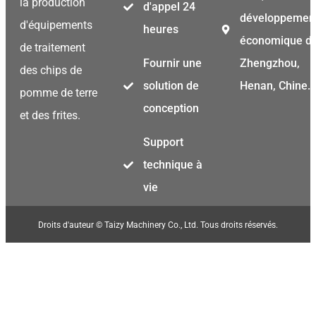
la production
d'appel 24
développemen
Swahili
d'équipements
heures
économique d
Japanese
de traitement
Fournir une
Zhengzhou,
Korean
des chips de
solution de
Henan, Chine.
Thai
pomme de terre
conception
et des frites.
Indonesian
Greek
Support
Wh
German
technique à
E
Bengali
vie
Hindi
W
Droits d'auteur © Taizy Machinery Co., Ltd. Tous droits réservés.
Turkish
Chinese
Portuguese
Russian