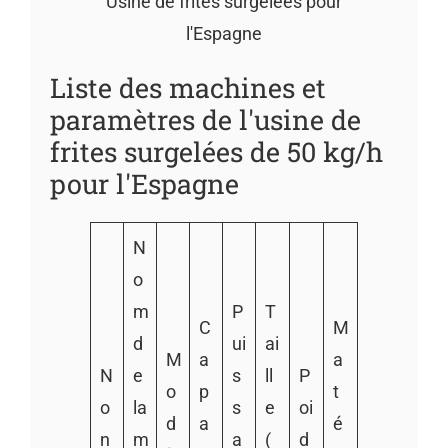
Usine de frites surgelées pour
l'Espagne
Liste des machines et
paramètres de l'usine de
frites surgelées de 50 kg/h
pour l'Espagne
N
o
m
P
T
C
M
d
ui
ai
M
a
a
N
e
s
ll
P
o
p
t
o
la
s
e
oi
d
a
é
n
m
a
(
d