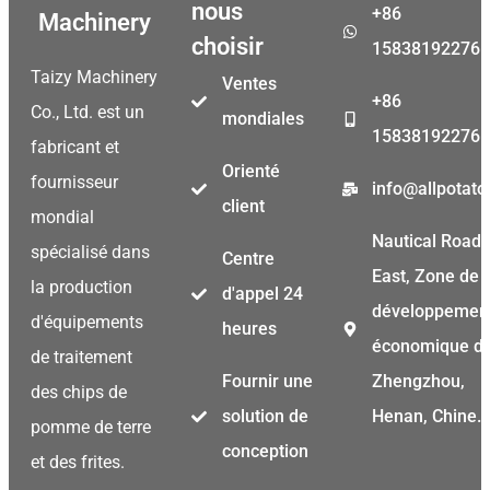
nous
+86
Machinery
choisir
15838192276
Taizy Machinery
Ventes
+86
Co., Ltd. est un
mondiales
15838192276
fabricant et
Orienté
fournisseur
info@allpotat
client
mondial
Nautical Road
spécialisé dans
Centre
East, Zone de
la production
d'appel 24
développemen
d'équipements
heures
économique d
de traitement
Fournir une
Zhengzhou,
des chips de
solution de
Henan, Chine.
pomme de terre
conception
et des frites.