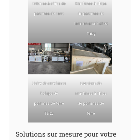
Friteuse à chips de
Machines à chips
pommes de terre
de pommes de
terre en stock chez
Taizy
Usine de machines
Livraison de
à chips de
machines à chips
pommes de terre
de pommes de
Taizy
terre
Solutions sur mesure pour votre