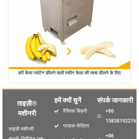
हरी केला प्लांटेन छीलने वाली मशीन केला की त्वचा छीलने के लिए
हमें क्यों चुनें
संपर्क जानकारी
ताइज़ी®
वैश्विक बिक्री
+86
मशीनरी
15838192276
ग्राहक-केंद्रित
ताइज़ी मशीनरी
+86
कंपनी, लिमिटेड, एक