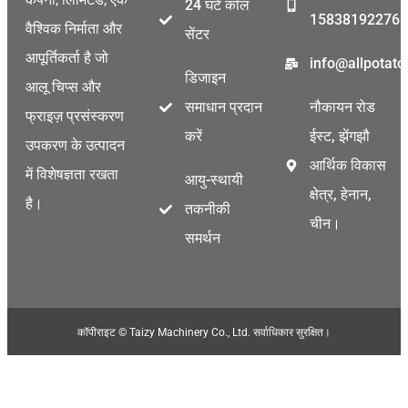
24 घंटे कॉल
15838192276
वैश्विक निर्माता और
सेंटर
आपूर्तिकर्ता है जो
info@allpotat
डिजाइन
आलू चिप्स और
समाधान प्रदान
नौकायन रोड
फ्राइज़ प्रसंस्करण
करें
ईस्ट, झेंगझौ
उपकरण के उत्पादन
आर्थिक विकास
में विशेषज्ञता रखता
आयु-स्थायी
क्षेत्र, हेनान,
है।
तकनीकी
चीन।
समर्थन
Malay
कॉपीराइट © Taizy Machinery Co., Ltd. सर्वाधिकार सुरक्षित।
Malayalam
Swahili