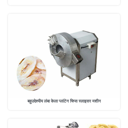
बहुउद्देश्यीय लंबा केला प्लांटेन चिप्स स्लाइसर मशीन