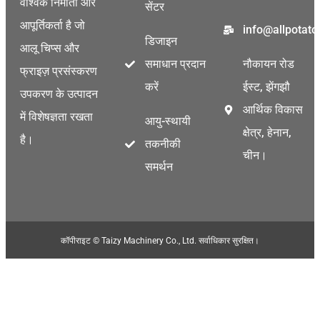
वैश्विक निर्माता और
सेंटर
Korean
आपूर्तिकर्ता है जो
info@allpotat
Thai
डिजाइन
आलू चिप्स और
Indonesian
समाधान प्रदान
नौकायन रोड
फ्राइज़ प्रसंस्करण
Greek
करें
ईस्ट, झेंगझौ
उपकरण के उत्पादन
German
आर्थिक विकास
में विशेषज्ञता रखता
आयु-स्थायी
Bengali
क्षेत्र, हेनान,
है।
तकनीकी
चीन।
Turkish
समर्थन
Chinese
Portuguese
Russian
कॉपीराइट © Taizy Machinery Co., Ltd. सर्वाधिकार सुरक्षित।
Spanish
Arabic
French