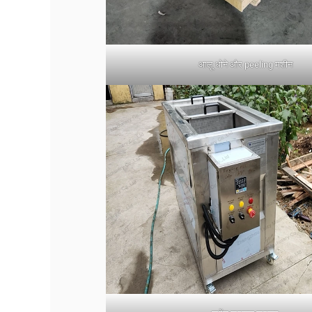
आलू धोने और peeling मशीन