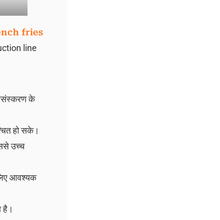
ench fries
ction line
रसंस्करण के
्चित हो सके।
ससे उच्च
े लिए आवश्यक
ा है।