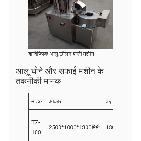
वाणिज्यिक आलू छीलने वाली मशीन
आलू धोने और सफाई मशीन के
तकनीकी मानक
मॉडल
आकार
वज़न
क्षमता
500
TZ-
2500*1000*1300मिमी
180
किलोग्रा
100
घंटा