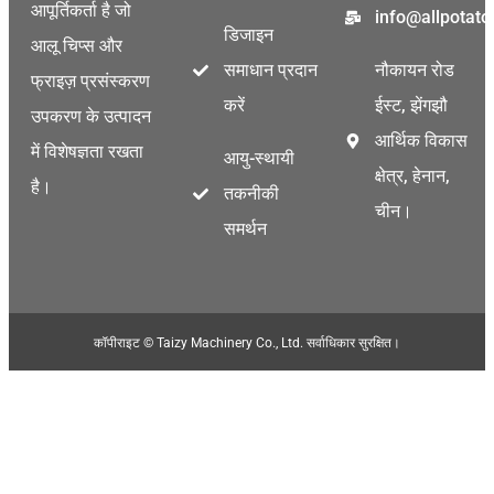
आपूर्तिकर्ता है जो
info@allpotat
डिजाइन
आलू चिप्स और
समाधान प्रदान
नौकायन रोड
फ्राइज़ प्रसंस्करण
करें
ईस्ट, झेंगझौ
उपकरण के उत्पादन
आर्थिक विकास
में विशेषज्ञता रखता
आयु-स्थायी
क्षेत्र, हेनान,
है।
तकनीकी
चीन।
समर्थन
कॉपीराइट © Taizy Machinery Co., Ltd. सर्वाधिकार सुरक्षित।
Malay