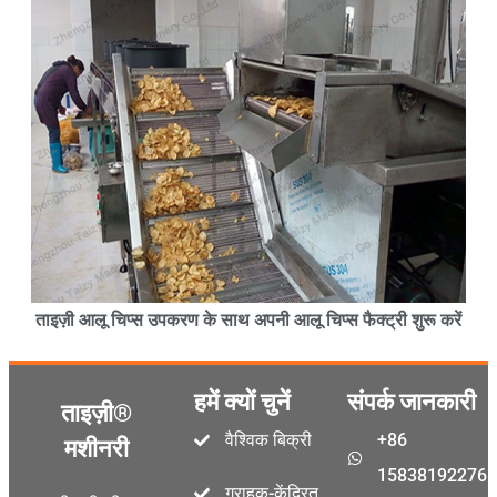
ताइज़ी आलू चिप्स उपकरण के साथ अपनी आलू चिप्स फैक्ट्री शुरू करें
हमें क्यों चुनें
संपर्क जानकारी
ताइज़ी®
वैश्विक बिक्री
+86
मशीनरी
15838192276
ग्राहक-केंद्रित