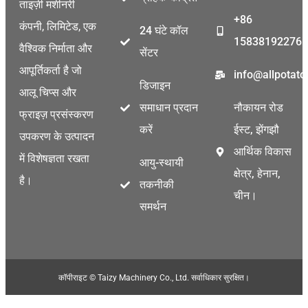
ताइज़ी मशीनरी
+86
कंपनी, लिमिटेड, एक
24 घंटे कॉल
15838192276
वैश्विक निर्माता और
सेंटर
आपूर्तिकर्ता है जो
info@allpotat
डिजाइन
आलू चिप्स और
समाधान प्रदान
नौकायन रोड
फ्राइज़ प्रसंस्करण
करें
ईस्ट, झेंगझौ
उपकरण के उत्पादन
आर्थिक विकास
में विशेषज्ञता रखता
आयु-स्थायी
क्षेत्र, हेनान,
है।
तकनीकी
चीन।
समर्थन
कॉपीराइट © Taizy Machinery Co., Ltd. सर्वाधिकार सुरक्षित।