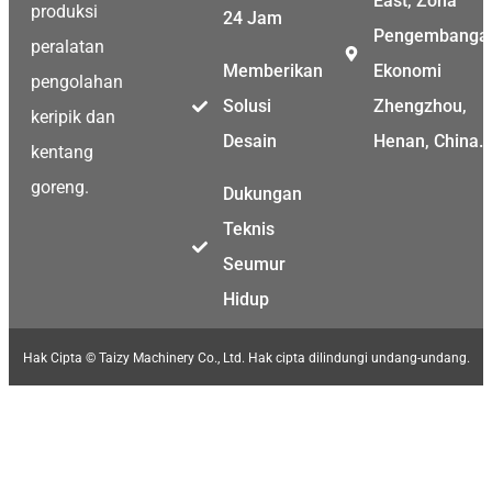
East, Zona
produksi
24 Jam
Pengembanga
peralatan
Memberikan
Ekonomi
pengolahan
Solusi
Zhengzhou,
keripik dan
Desain
Henan, China.
kentang
goreng.
Dukungan
Teknis
Seumur
Hidup
Hak Cipta © Taizy Machinery Co., Ltd. Hak cipta dilindungi undang-undang.
Malay
Malayalam
Swahili