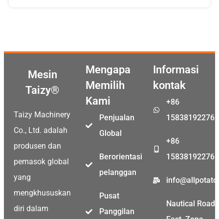
Mengapa
Informasi
Mesin
Memilih
kontak
Taizy®
Kami
+86
Taizy Machinery
Penjualan
15838192276
Co., Ltd. adalah
Global
+86
produsen dan
Berorientasi
15838192276
pemasok global
pelanggan
yang
info@allpotat
mengkhususkan
Pusat
Nautical Road
diri dalam
Panggilan