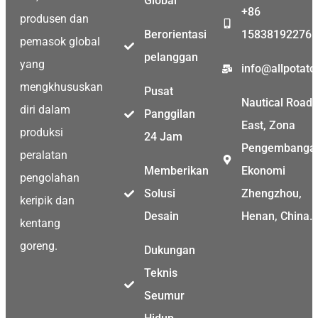
Global
+86
produsen dan
Berorientasi
15838192276
pemasok global
Malay
pelanggan
yang
info@allpotat
Malayalam
mengkhususkan
Pusat
Swahili
Nautical Road
diri dalam
Panggilan
Japanese
East, Zona
produksi
24 Jam
Korean
Pengembanga
peralatan
Thai
Memberikan
Ekonomi
pengolahan
Greek
Solusi
Zhengzhou,
keripik dan
German
Desain
Henan, China.
kentang
Bengali
goreng.
Dukungan
Hindi
Teknis
Turkish
Seumur
Chinese