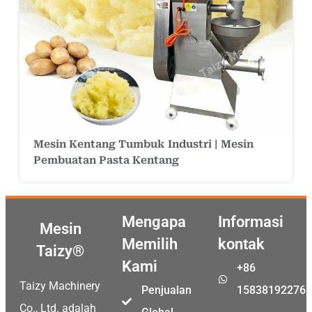
Mesin Kentang Tumbuk Industri | Mesin
Pembuatan Pasta Kentang
Mengapa
Informasi
Mesin
Memilih
kontak
Taizy®
Kami
+86
Taizy Machinery
Penjualan
15838192276
Co., Ltd. adalah