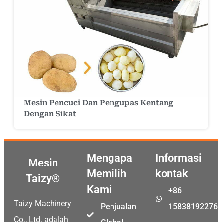
Mesin Pencuci Dan Pengupas Kentang
Dengan Sikat
Mengapa
Informasi
Mesin
Memilih
kontak
Taizy®
Kami
+86
Taizy Machinery
Penjualan
15838192276
Co., Ltd. adalah