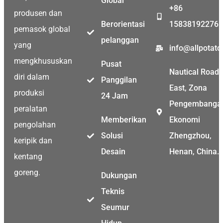
Global
+86
produsen dan
Berorientasi
15838192276
pemasok global
Malay
pelanggan
yang
info@allpotat
Malayalam
mengkhususkan
Pusat
Swahili
Nautical Road
diri dalam
Panggilan
Japanese
East, Zona
produksi
24 Jam
Korean
Pengembanga
peralatan
Thai
Memberikan
Ekonomi
pengolahan
Greek
Solusi
Zhengzhou,
keripik dan
German
Desain
Henan, China.
kentang
Bengali
goreng.
Dukungan
Hindi
Teknis
Turkish
Seumur
Chinese