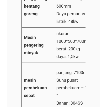
kentang
600mm
800
goreng
Daya pemanas
Daya
listrik: 48kw
listri
ukuran:
ukura
Mesin
1000*500*700mm
1000
pengering
berat: 200kg
berat
minyak
daya: 1,5kw
daya:
panjang: 7100mm
Panj
mesin
Suhu pusat
Suhu 
pembekuan
pembekuan: – 18
pemb
cepat
°
°
Bahan: 304SS
Baha