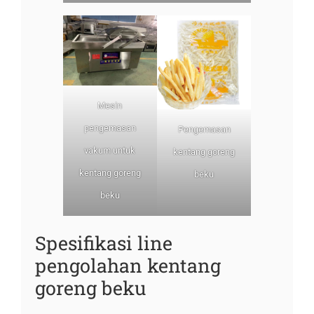
Mesin
pengemasan
Pengemasan
vakum untuk
kentang goreng
kentang goreng
beku
beku
Spesifikasi line
pengolahan kentang
goreng beku