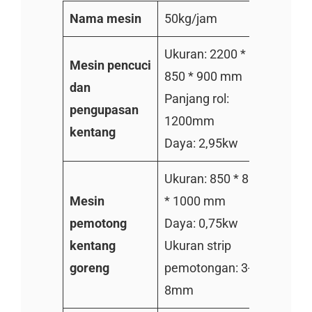
Nama mesin
50kg/jam
100k
Ukuran: 2200 *
Ukura
Mesin pencuci
850 * 900 mm
850 
dan
Panjang rol:
Panja
pengupasan
1200mm
150
kentang
Daya: 2,95kw
Daya:
Ukuran: 850 * 850
Ukura
Mesin
* 1000 mm
* 10
pemotong
Daya: 0,75kw
Daya:
kentang
Ukuran strip
Ukura
goreng
pemotongan: 3-
pemot
8mm
8mm