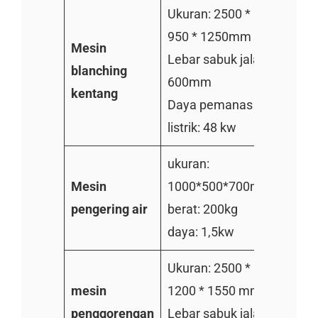
Ukuran: 2500 *
Ukura
950 * 1250mm
1150
Mesin
Lebar sabuk jala:
Lebar
blanching
600mm
800
kentang
Daya pemanas
Daya
listrik: 48 kw
listri
ukuran:
ukura
Mesin
1000*500*700mm
1000
pengering air
berat: 200kg
berat
daya: 1,5kw
daya:
Ukuran: 2500 *
Ukura
mesin
1200 * 1550 mm
1150
penggorengan
Lebar sabuk jala:
Lebar