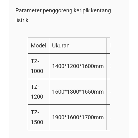
Parameter penggoreng keripik kentang
listrik
Model
Ukuran
Berat
Da
TZ-
1400*1200*1600mm
300kg
36
1000
TZ-
1600*1300*1650mm
400kg
48
1200
TZ-
1900*1600*1700mm
580kg
60
1500