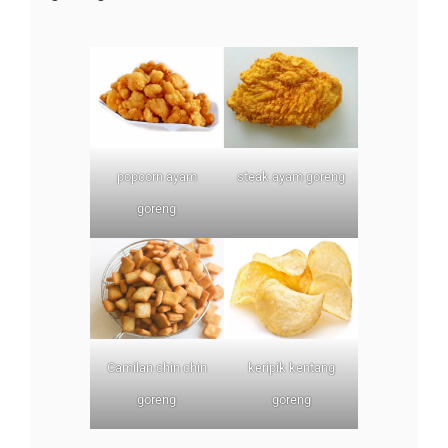
popcorn ayam
steak ayam goreng
goreng
Camilan chin chin
keripik kentang
goreng
goreng