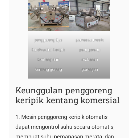
penggoreng tipe
pemasok mesin
batch untuk keripik
penggoreng
kentang dan
makanan
kentang goreng
gorengan
Keunggulan penggoreng
keripik kentang komersial
1. Mesin penggoreng keripik otomatis
dapat mengontrol suhu secara otomatis,
membuat suhu pemanasan merata, dan