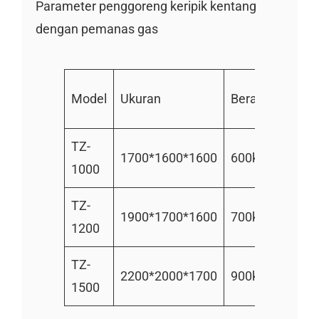
Parameter penggoreng keripik kentang
dengan pemanas gas
Konsu
Model
Ukuran
Berat
gas
TZ-
150.00
1700*1600*1600
600kg
1000
kcal
TZ-
200.00
1900*1700*1600
700kg
1200
kcal
TZ-
300.00
2200*2000*1700
900kg
1500
kcal