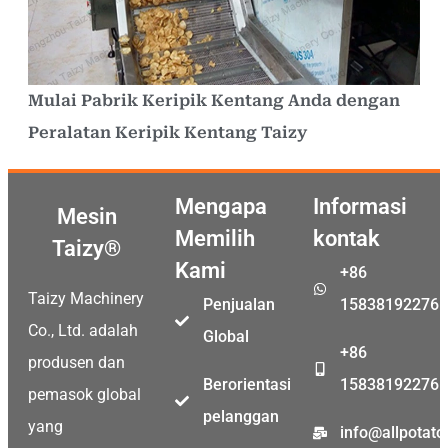
Mulai Pabrik Keripik Kentang Anda dengan
Peralatan Keripik Kentang Taizy
Mengapa
Informasi
Mesin
Memilih
kontak
Taizy®
Kami
+86
Taizy Machinery
Penjualan
15838192276
Co., Ltd. adalah
Global
+86
produsen dan
Berorientasi
15838192276
pemasok global
pelanggan
yang
info@allpotat