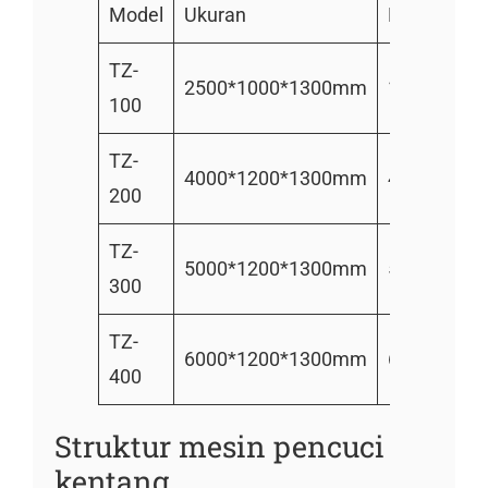
Model
Ukuran
Berat
Kap
TZ-
2500*1000*1300mm
180
500
100
TZ-
4000*1200*1300mm
400
800
200
TZ-
5000*1200*1300mm
500
150
300
TZ-
6000*1200*1300mm
600
200
400
Struktur mesin pencuci
kentang