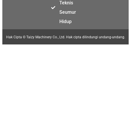
Teknis
Seumur
Hidup
Hak Cipta © Taizy Machinery Co., Ltd. Hak cipta dilindungi undang-undang.
Malay
Malayalam