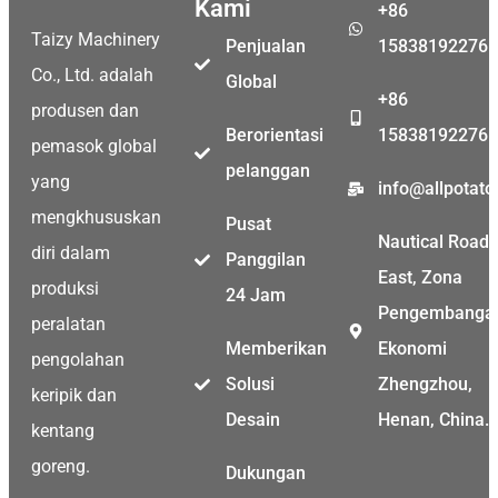
Kami
+86
Taizy Machinery
Penjualan
15838192276
Co., Ltd. adalah
Global
+86
produsen dan
Berorientasi
15838192276
pemasok global
pelanggan
yang
info@allpotat
mengkhususkan
Pusat
Nautical Road
diri dalam
Panggilan
East, Zona
produksi
24 Jam
Pengembanga
peralatan
Memberikan
Ekonomi
pengolahan
Solusi
Zhengzhou,
keripik dan
Desain
Henan, China.
kentang
goreng.
Dukungan