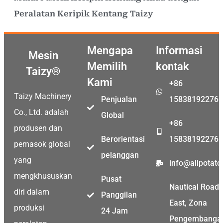
Peralatan Keripik Kentang Taizy
Mengapa
Informasi
Mesin
Memilih
kontak
Taizy®
Kami
+86
Taizy Machinery
Penjualan
15838192276
Co., Ltd. adalah
Global
+86
produsen dan
Berorientasi
15838192276
pemasok global
pelanggan
yang
info@allpotat
mengkhususkan
Pusat
Nautical Road
diri dalam
Panggilan
East, Zona
produksi
24 Jam
Pengembanga