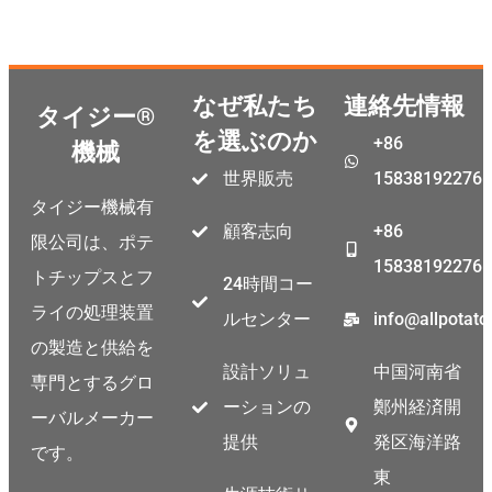
なぜ私たち
連絡先情報
タイジー®
を選ぶのか
+86
機械
世界販売
15838192276
タイジー機械有
顧客志向
+86
限公司は、ポテ
15838192276
トチップスとフ
24時間コー
ライの処理装置
ルセンター
info@allpotat
の製造と供給を
設計ソリュ
中国河南省
専門とするグロ
ーションの
鄭州経済開
ーバルメーカー
提供
発区海洋路
です。
東