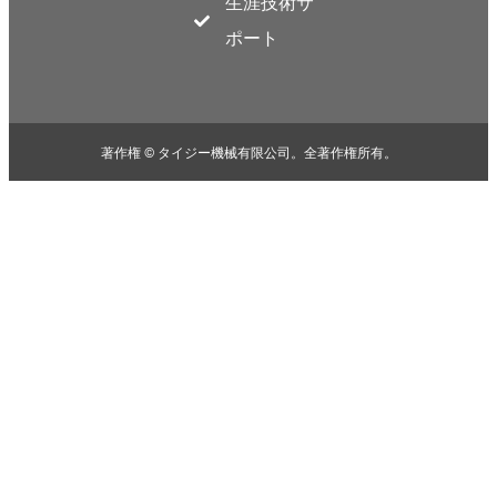
生涯技術サ
ポート
著作権 © タイジー機械有限公司。全著作権所有。
Malay
Malayalam
Swahili
Korean
Thai
Indonesian
Greek
German
Wh
Bengali