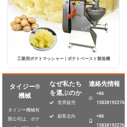
工業用ポテトマッシャー | ポテトペースト製造機
なぜ私たち
連絡先情報
タイジー®
を選ぶのか
+86
機械
Malay
世界販売
15838192276
Malayalam
タイジー機械有
Swahili
顧客志向
+86
限公司は、ポテ
Korean
15838192276