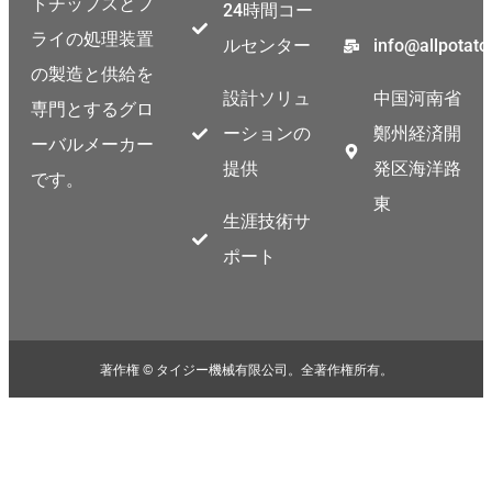
トチップスとフ
24時間コー
Thai
ライの処理装置
ルセンター
info@allpotat
Indonesian
の製造と供給を
Greek
設計ソリュ
中国河南省
専門とするグロ
German
ーションの
鄭州経済開
ーバルメーカー
Bengali
提供
発区海洋路
です。
Hindi
東
生涯技術サ
Turkish
ポート
Chinese
Portuguese
Russian
著作権 © タイジー機械有限公司。全著作権所有。
Spanish
Arabic
French