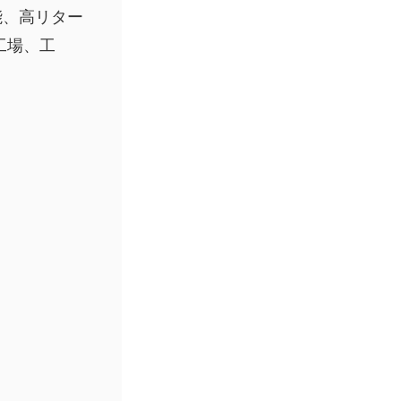
能、高リター
工場、工