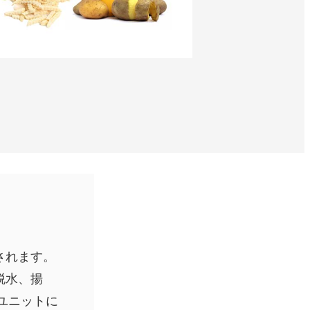
されます。
脱水、揚
工ユニットに