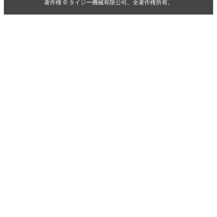
著作権 © タイジー機械有限公司。全著作権所有。