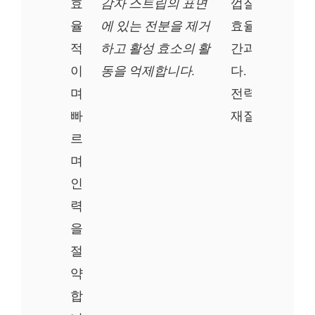
효
감자 스트립의 표면
껍질 벗기기 기
율
에 있는 전분을 제거
효율과 에너지 
적
하고 활성 효소의 활
간과 노력을 
이
동을 억제합니다.
다.
며
전력: 0.75kw
빠
재질: 304SS
르
며
인
력
을
절
약
합