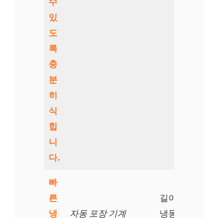
수
있
도
록
충
분
히
식
힙
니
다.
빠
른
길이: 15000m
냉
자동 포장 기계
냉동 센터 온도: –