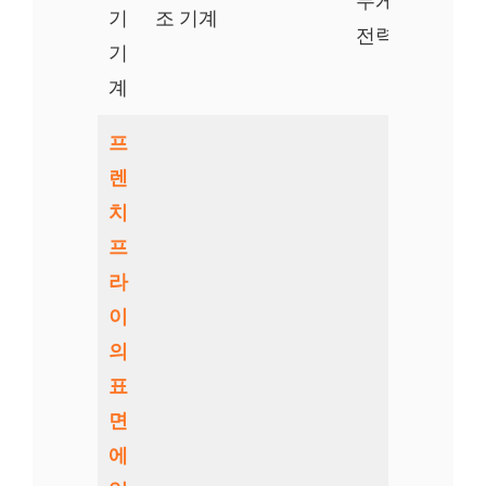
무게: 420kg
기
조 기계
전력: 2.2kw
기
계
프
렌
치
프
라
이
의
표
면
에