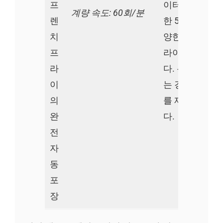
프
이터입니다. 우
계량 속도: 60회/분
렌
한 50-2000kg
치
양한 용량의 프
프
라이 기계를 
라
다. 특별한 요
이
는 경우 맞춤형
의
를 제공할 수 
완
다.
전
자
동
포
장