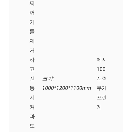
찌
꺼
기
를
제
거
하
메시 벨트 너비:
고
1000mm
진
크기:
전력: 21kw
동
1000*1200*1100mm
무게: 420kg
시
프렌치 프라이 
켜
계
과
도