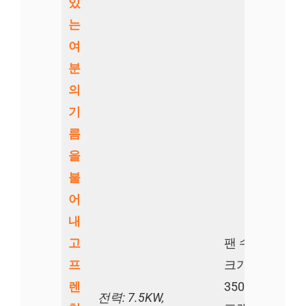
있
는
여
분
의
기
름
을
불
어
내
고
팬 수: 10
프
크기:
렌
3500x1200x1
전력: 7.5KW,