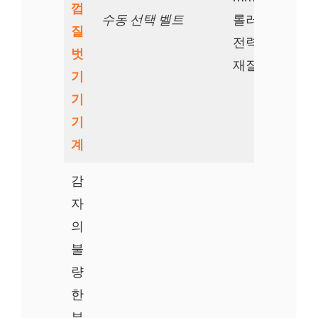
껍
수동 선택 벨트
롤러 길이: 260
질
전력: 5.5kw
벗
재질: 304SS
기
기
기
계
감
자
의
불
량
한
부