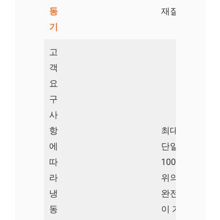
동
재질: 304SS
기
고
객
요
구
사
항
최대 무게: 100
에
단일 계량 범위: 
따
1000g
라
위의 내용은 500
냉
완전 자동 프렌
동
이 기계의 일반