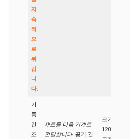
지
속
적
으
로
튀
깁
니
다.
기
름
크기:
건
재료를 다음 기계로
1200*700*75
조
전달합니다.
공기 건