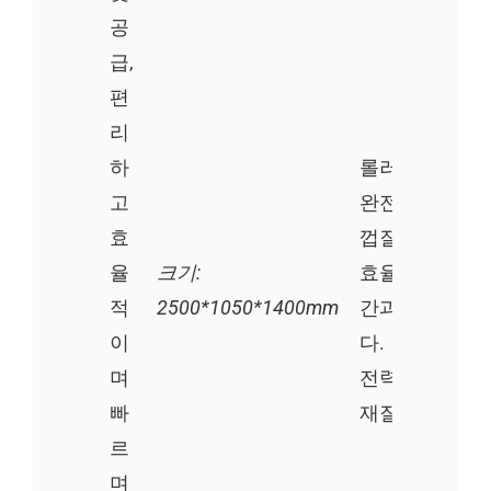
공
급,
편
리
하
롤러 길이: 80
고
완전 자동 감자
효
껍질 벗기기 기
율
크기:
효율과 에너지 
적
2500*1050*1400mm
간과 노력을 
이
다.
며
전력: 0.75kw
빠
재질: 304SS
르
며