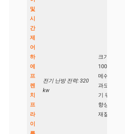
및
시
간
제
어
하
크기:
에
10000*1450*
프
메쉬 벨트 폭: 1
전기 난방 전력: 320
렌
과도한 기름을
kw
치
기 위해 진동시
프
향상시킵니다.
라
재질: 304SS
이
를