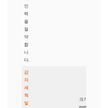
인
력
을
절
약
합
니
다.
감
자
세
척
크기: 3600*850
및
mm