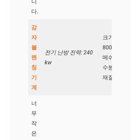
니
다.
감
자
크기:
블
8000*1350*1
전기 난방 전력: 240
랜
메쉬 벨트 폭: 1
kw
칭
수분 건조 기계
기
재질: 304SS
계
너
무
작
은