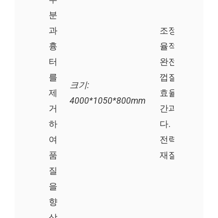
분
과
조정 가능한 크
흉
율적인 스트립
터
완전 자동 감자
를
껍질 벗기기 기
크기:
제
효율과 에너지 
4000*1050*800mm
거
간과 노력을 
하
다.
여
전력: 1.1kw
품
재질: 304SS
질
을
향
상