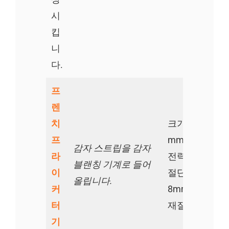
시
킵
니
다.
프
렌
치
크기: 850 * 850
프
mm
감자 스트립을 감자
라
전력: 0.75kw
블랜칭 기계로 들어
이
절단 스트립 크기
올립니다.
커
8mm
터
재질: 304SS
기