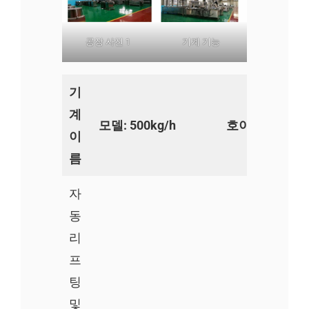
공장 사진 1
기계 기능
기
계
모델: 500kg/h
호이스트
이
름
자
동
리
프
팅
및