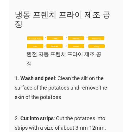
냉동 프렌치 프라이 제조 공
정
완전 자동 프렌치 프라이 제조 공
정
1.
Wash and peel
: Clean the silt on the
surface of the potatoes and remove the
skin of the potatoes
2.
Cut into strips
: Cut the potatoes into
strips with a size of about 3mm-12mm.