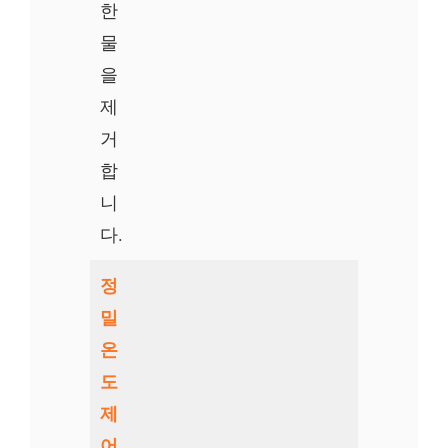
한
물
을
제
거
합
니
다.
정
밀
온
도
제
어