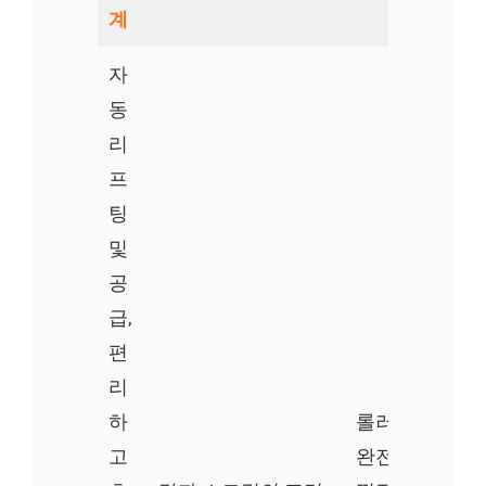
계
자
동
리
프
팅
및
공
급,
편
리
하
롤러 길이: 80
고
완전 자동 감자