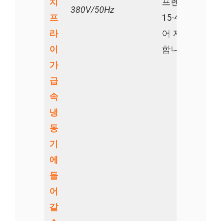
치
프렌치 프라이
380V/50Hz
프
15-45분 동안
라
어 저장 및 운
이
합니다.
가
급
속
냉
동
기
에
들
어
갈