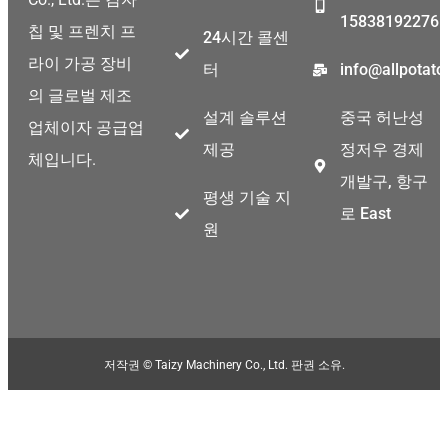
15838192276
칩 및 프렌치 프
24시간 콜센
라이 가공 장비
터
info@allpotat
의 글로벌 제조
설계 솔루션
중국 허난성
업체이자 공급업
제공
정저우 경제
체입니다.
개발구, 항구
평생 기술 지
로 East
원
Malay
저작권 © Taizy Machinery Co., Ltd. 판권 소유.
Malayalam
Swahili