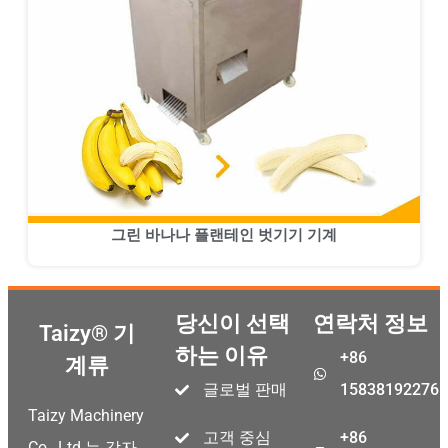
그린 바나나 플랜테인 벗기기 기계
당신이 선택
연락처 정보
Taizy® 기
하는 이유
+86
계류
글로벌 판매
15838192276
Taizy Machinery
고객 중심
+86
Co., Ltd.는 감자